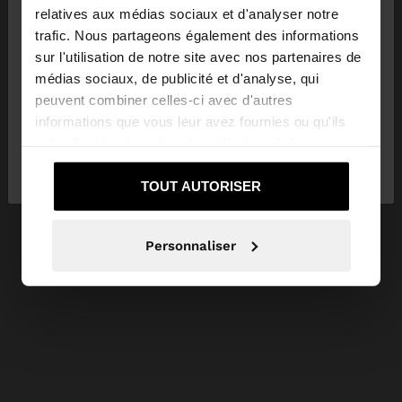
×
bonjour
relatives aux médias sociaux et d'analyser notre
trafic. Nous partageons également des informations
sur l'utilisation de notre site avec nos partenaires de
Vous accédez au site depuis Tunisia. Voulez-vous
médias sociaux, de publicité et d'analyse, qui
parcourir notre site au United States?
peuvent combiner celles-ci avec d'autres
informations que vous leur avez fournies ou qu'ils
ont collectées lors de votre utilisation de leurs
Non, je souhaite
Oui, dirigez-moi vers
services.
rester sur Tunisia
United States
TOUT AUTORISER
Personnaliser