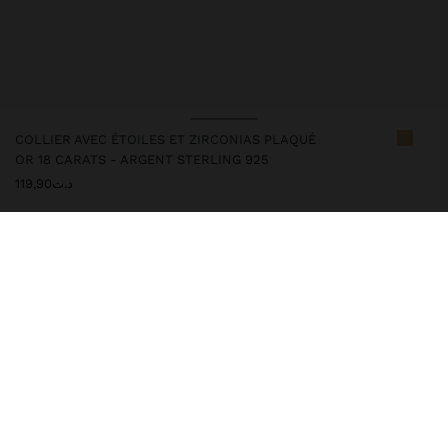
COLLIER AVEC ÉTOILES ET ZIRCONIAS PLAQUÉ
OR 18 CARATS - ARGENT STERLING 925
د.ت119,90
247229
|
doré
Cet article en argent est doté d'un placage en or 18 carats qui lui
donne une apparence élégante et élève sa qualité. Cependant, un
contact prolongé avec l’eau doit être évité afin qu’il puisse
conserver longtemps son éclat et sa finition intacte. Dans notre
collection argentée, vous trouverez les accessoires idéaux pour
un usage quotidien et pour les occasions spéciales.
Joaillerie
Argent 925
Colliers