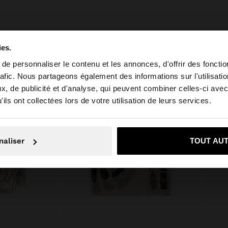
ies.
e personnaliser le contenu et les annonces, d'offrir des fonctio
rafic. Nous partageons également des informations sur l'utilisati
, de publicité et d'analyse, qui peuvent combiner celles-ci avec
 depuis Tunisia. Voulez-vous parcourir notre site au Unit
ils ont collectées lors de votre utilisation de leurs services.
Non, je souhaite rester sur Tunisia
Oui, dirigez-mo
naliser
TOUT AU