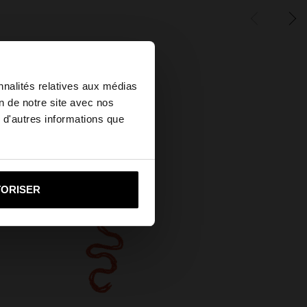
×
nnalités relatives aux médias
on de notre site avec nos
 d'autres informations que
ed States?
i vers United States
TORISER