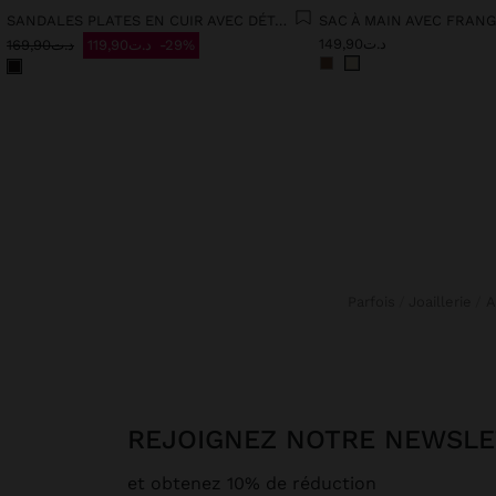
SANDALES PLATES EN CUIR AVEC DÉTAIL MÉTALLIQUE ET BOUCLE
SAC À MAIN AVEC FRAN
د.ت149,90
د.ت169,90
د.ت119,90
29%
Parfois
Joaillerie
REJOIGNEZ NOTRE NEWSL
et obtenez 10% de réduction