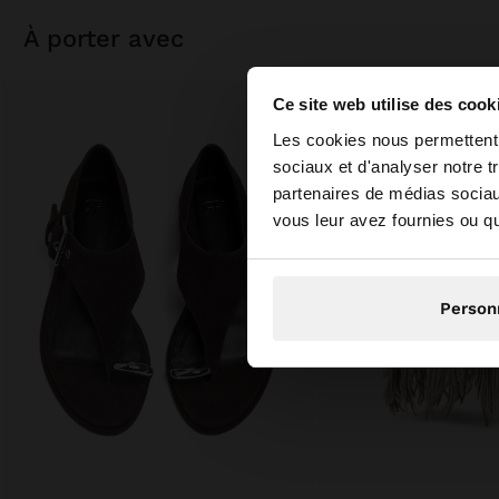
à porter avec
Ce site web utilise des cook
bonjour
Les cookies nous permettent d
sociaux et d'analyser notre t
partenaires de médias sociaux
Vous accédez au site
vous leur avez fournies ou qu'
Person