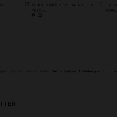
GES
FOULARD IMPRIMÉ MÉLANGE DE LIN
74,9
د.ت79,90
Argent 925
Boucles d'Oreilles
set de boucles d'oreilles avec zirconia
ETTER