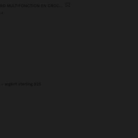
FOULARD MULTIFONCTION EN CROCHET
د.ت0
s - argent sterling 925