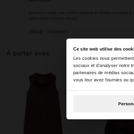
description
Bracelet croisé avec effet martelé et détail circulaire à
Effet vieilli. Finition dorée.
Bijoux
Bracelets
Ce site web utilise des cook
à porter avec
bonjour
Les cookies nous permettent d
sociaux et d'analyser notre t
partenaires de médias sociaux
Vous accédez au site
vous leur avez fournies ou qu'
Person