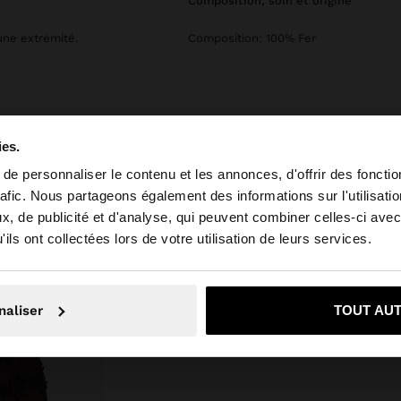
composition, soin et origine
 une extrémité.
Composition: 100% Fer
ies.
e personnaliser le contenu et les annonces, d'offrir des fonctio
rafic. Nous partageons également des informations sur l'utilisati
, de publicité et d'analyse, qui peuvent combiner celles-ci avec
 depuis Tunisia. Voulez-vous parcourir notre site au Unit
ils ont collectées lors de votre utilisation de leurs services.
Non, je souhaite rester sur Tunisia
Oui, dirigez-mo
naliser
TOUT AU