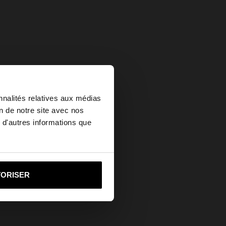
×
nnalités relatives aux médias
on de notre site avec nos
 d'autres informations que
ed States?
i vers United States
TORISER