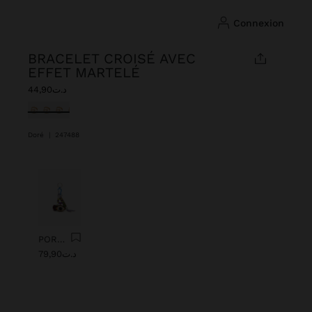
connexion
BRACELET CROISÉ AVEC
EFFET MARTELÉ
د.ت44,90
sélectionné(s)
Doré
|
247488
Précédent
Suiv
PORTE-CLÉS CHARM AVEC ŒIL DE PERLES
د.ت79,90