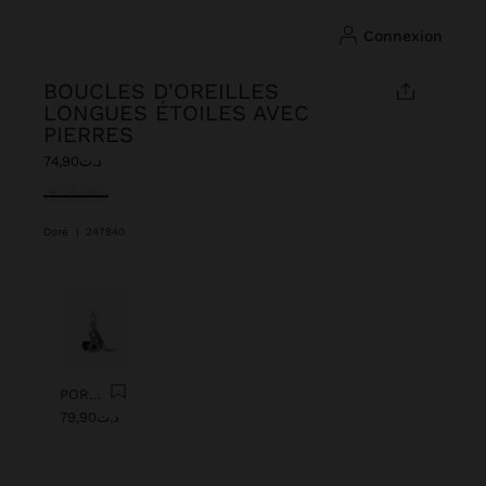
connexion
BOUCLES D'OREILLES
LONGUES ÉTOILES AVEC
PIERRES
د.ت74,90
sélectionné(s)
Doré
|
247840
Précédent
Suiv
PORTE-CLÉS CHARM AVEC ŒIL DE PERLES
د.ت79,90