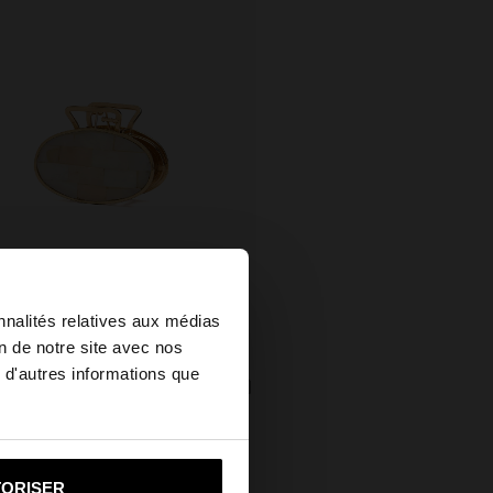
×
nnalités relatives aux médias
on de notre site avec nos
 d'autres informations que
ed States?
PINCE À CHEVEUX OVALE AVEC COQUILLES
د.ت90
i vers United States
TORISER