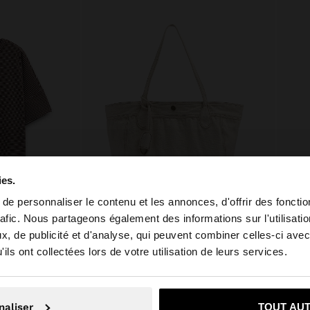
ies.
e personnaliser le contenu et les annonces, d'offrir des fonctio
rafic. Nous partageons également des informations sur l'utilisati
, de publicité et d'analyse, qui peuvent combiner celles-ci avec
 depuis Tunisia. Voulez-vous parcourir notre site au Unit
C RAYURES
SAC SHOPPER EN TOILE AVEC PENDENTIF
ils ont collectées lors de votre utilisation de leurs services.
49,
د.ت99,90
Non, je souhaite rester sur Tunisia
Oui, dirigez-mo
naliser
TOUT AU