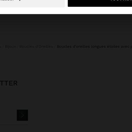
s
Bijoux
Boucles d'Oreilles
boucles d'oreilles longues étoiles avec 
ETTER