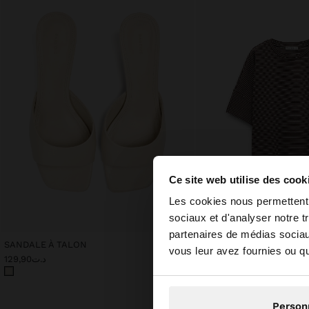
Ce site web utilise des cook
bonjour
Les cookies nous permettent d
sociaux et d'analyser notre t
partenaires de médias sociaux
Vous accédez au site
SANDALE À TALON
T-SHIRT EN COTON AVE
vous leur avez fournies ou qu'
د.ت79,90
د.ت129,90
Person