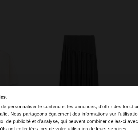
ies.
e personnaliser le contenu et les annonces, d'offrir des fonctio
rafic. Nous partageons également des informations sur l'utilisati
, de publicité et d'analyse, qui peuvent combiner celles-ci avec
 depuis Tunisia. Voulez-vous parcourir notre site au Unit
ils ont collectées lors de votre utilisation de leurs services.