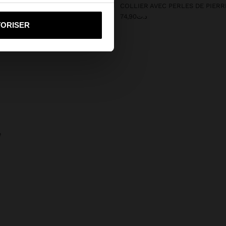
 ÉPAULE EN CUIR AVEC FRANGES
i vers United States
د.ت74,90
د.ت289,90
TORISER
e