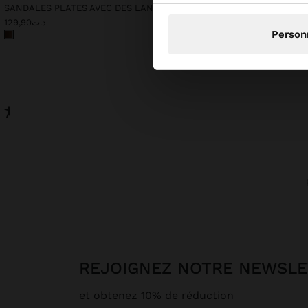
SANDALES PLATES AVEC DES LANIÈRES EN CORDON IMPRIMÉ
PULL EN MAILLE AVEC 
د.ت94,90
د.ت129,90
Person
REJOIGNEZ NOTRE NEWSL
et obtenez 10% de réduction