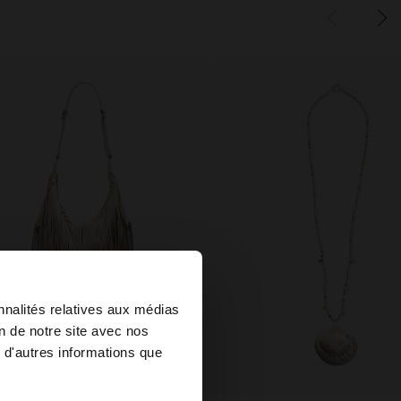
×
nnalités relatives aux médias
on de notre site avec nos
 d'autres informations que
ed States?