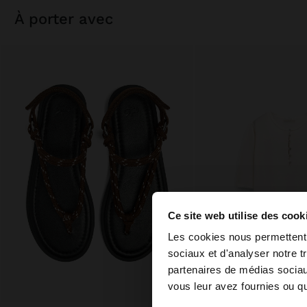
à porter avec
Ce site web utilise des cook
bonjour
Les cookies nous permettent d
sociaux et d'analyser notre t
partenaires de médias sociaux
Vous accédez au site
vous leur avez fournies ou qu'