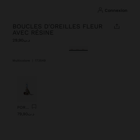
connexion
BOUCLES D'OREILLES FLEUR
AVEC RÉSINE
د.ت29,90
sélectionné(s)
Multicolore
|
173549
Précédent
Suiv
PORTE-CLÉS CHARM AVEC ŒIL DE PERLES
د.ت79,90