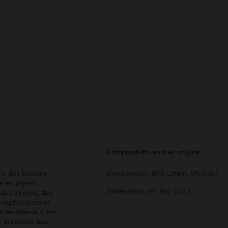
composition, soin et origine
rs, des boucles
Composition: 95% Laiton, 5% Acier
ns en argent
Dimensions cm: 4x2 (LxL)
 des zircons, des
 sophistiqués et
 résistance, il est
r préserver leur