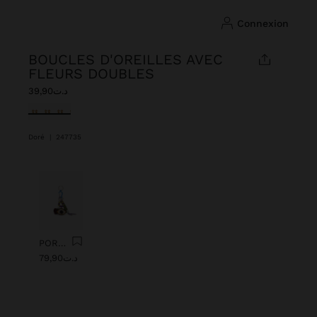
connexion
BOUCLES D'OREILLES AVEC
FLEURS DOUBLES
د.ت39,90
sélectionné(s)
Doré
|
247735
Précédent
Suiv
PORTE-CLÉS CHARM AVEC ŒIL DE PERLES
د.ت79,90