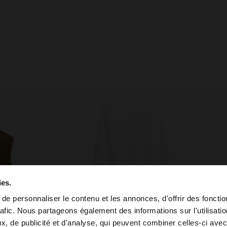
ies.
e personnaliser le contenu et les annonces, d'offrir des fonctio
rafic. Nous partageons également des informations sur l'utilisati
, de publicité et d'analyse, qui peuvent combiner celles-ci avec
 depuis Tunisia. Voulez-vous parcourir notre site au Unit