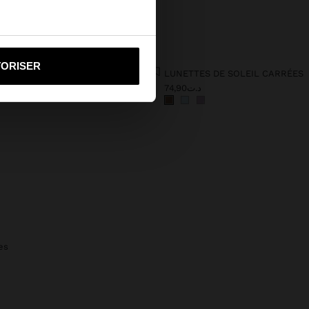
i vers United States
TORISER
SAC SHOPPER EFFET PAILLE AVEC POCHETTE AMOVIBLE
LUNETTES DE SOLEIL CARRÉES
د.ت74,90
د.ت79,90
es