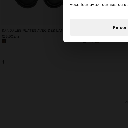
vous leur avez fournies ou qu'
Person
SANDALES PLATES AVEC DES LANIÈRES EN CORDON IMPRIMÉ
TOP AVEC MAILLE POINT
د.ت149,90
د.ت129,90