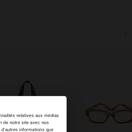
×
nnalités relatives aux médias
on de notre site avec nos
 d'autres informations que
ed States?