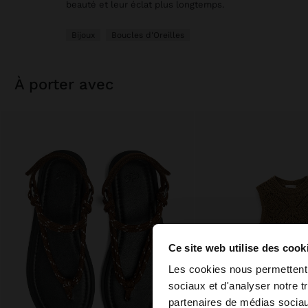
beauté et leur éclat plus longtemps.
Bijoux
Boucles d'Oreilles
à porter avec
Ce site web utilise des cook
bonjour
Les cookies nous permettent d
sociaux et d'analyser notre t
partenaires de médias sociaux
Vous accédez au site