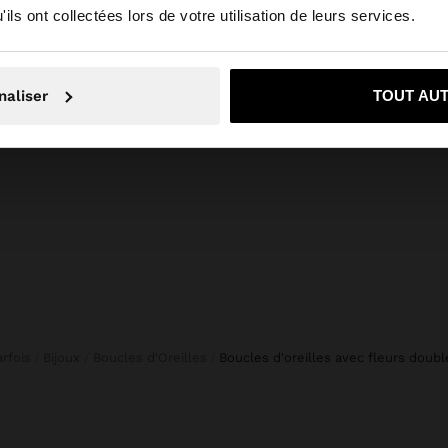
ils ont collectées lors de votre utilisation de leurs services.
Non, je souhaite rester sur Tunisia
Oui, dirigez-mo
naliser
TOUT AU
ELLE
JUPE MIDI 100% COTON
1
د.ت139,90
Parfois
Bijoux
Boucles d'Oreilles
boucles d'oreilles avec fleurs doubl