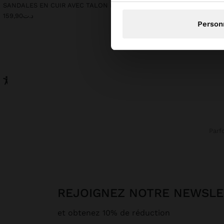
SANDALES EN CUIR AVEC TALON KITTEN
د.ت179,90
د.ت159,90
Person
Parf
REJOIGNEZ NOTRE NEWSL
et obtenez 10% de réduction