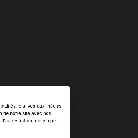
×
nnalités relatives aux médias
on de notre site avec nos
 d'autres informations que
ed States?