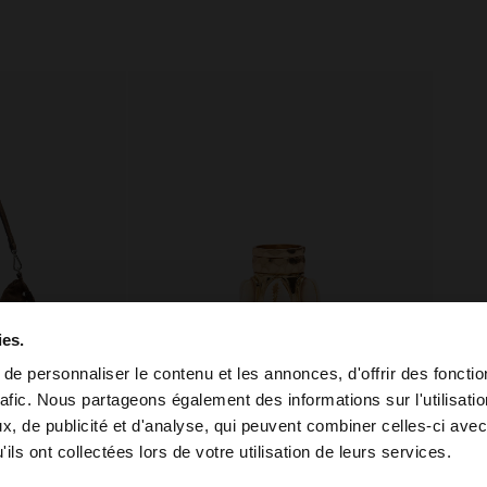
ies.
e personnaliser le contenu et les annonces, d'offrir des fonctio
rafic. Nous partageons également des informations sur l'utilisati
, de publicité et d'analyse, qui peuvent combiner celles-ci avec
 depuis Tunisia. Voulez-vous parcourir notre site au Unit
ils ont collectées lors de votre utilisation de leurs services.