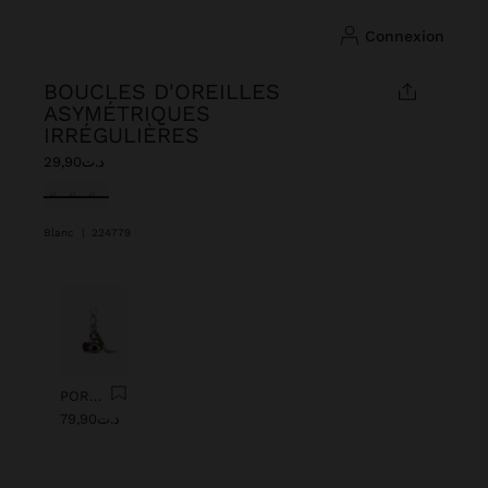
connexion
BOUCLES D'OREILLES
ASYMÉTRIQUES
IRRÉGULIÈRES
د.ت29,90
sélectionné(s)
Blanc
|
224779
Précédent
Suiv
PORTE-CLÉS CHARM AVEC ŒIL DE PERLES
د.ت79,90