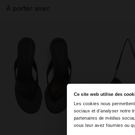
à porter avec
Ce site web utilise des cook
bonjour
Les cookies nous permettent d
sociaux et d'analyser notre t
partenaires de médias sociaux
Vous accédez au site
vous leur avez fournies ou qu'