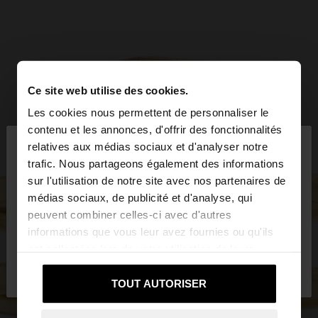
Ce site web utilise des cookies.
Les cookies nous permettent de personnaliser le
×
contenu et les annonces, d'offrir des fonctionnalités
bonjour
relatives aux médias sociaux et d'analyser notre
trafic. Nous partageons également des informations
sur l'utilisation de notre site avec nos partenaires de
Vous accédez au site depuis Tunisia. Voulez-vous
médias sociaux, de publicité et d'analyse, qui
parcourir notre site au United States?
peuvent combiner celles-ci avec d'autres
informations que vous leur avez fournies ou qu'ils
ont collectées lors de votre utilisation de leurs
Non, je souhaite
Oui, dirigez-moi vers
services.
rester sur Tunisia
United States
TOUT AUTORISER