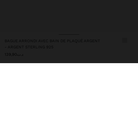
BAGUE ARRONDI AVEC BAIN DE PLAQUÉ ARGENT
- ARGENT STERLING 925
د.ت139,90
247303
|
argent
Cet article est plaqué argent, ce qui lui confère une allure
élégante et rehausse sa qualité. Toutefois, un contact prolongé
avec l'eau est conseillé afin de préserver son éclat et sa finition.
Dans cette collection, vous trouverez les accessoires parfaits
pour le quotidien comme pour les grandes occasions.
Joaillerie
Argent 925
Bagues