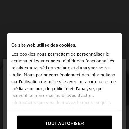
Ce site web utilise des cookies.
Les cookies nous permettent de personnaliser le
×
contenu et les annonces, d'offrir des fonctionnalités
bonjour
relatives aux médias sociaux et d'analyser notre
trafic. Nous partageons également des informations
sur l'utilisation de notre site avec nos partenaires de
Vous accédez au site depuis Tunisia. Voulez-vous
médias sociaux, de publicité et d'analyse, qui
parcourir notre site au United States?
peuvent combiner celles-ci avec d'autres
informations que vous leur avez fournies ou qu'ils
ont collectées lors de votre utilisation de leurs
Non, je souhaite
Oui, dirigez-moi vers
services.
rester sur Tunisia
United States
TOUT AUTORISER