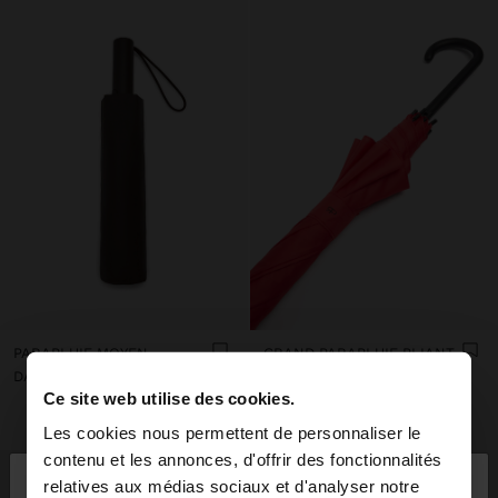
PARAPLUIE MOYEN
GRAND PARAPLUIE PLIANT
DA3,250.00
DA3,650.00
Ce site web utilise des cookies.
+1
Les cookies nous permettent de personnaliser le
×
contenu et les annonces, d'offrir des fonctionnalités
bonjour
relatives aux médias sociaux et d'analyser notre