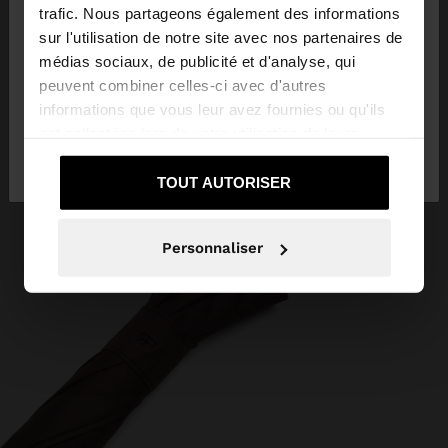
trafic. Nous partageons également des informations
sur l'utilisation de notre site avec nos partenaires de
Vous accédez au site depuis Algeria. Voulez-vous
médias sociaux, de publicité et d'analyse, qui
parcourir notre site au United States?
peuvent combiner celles-ci avec d'autres
informations que vous leur avez fournies ou qu'ils
ont collectées lors de votre utilisation de leurs
Non, je souhaite
Oui, dirigez-moi vers
services.
rester sur Algeria
United States
TOUT AUTORISER
Personnaliser