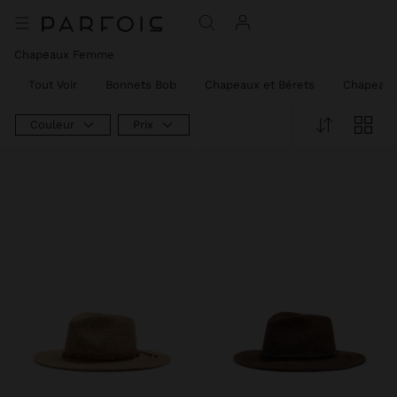
Chapeaux Femme
Tout Voir
Bonnets Bob
Chapeaux et Bérets
Chapeaux
Couleur
Prix