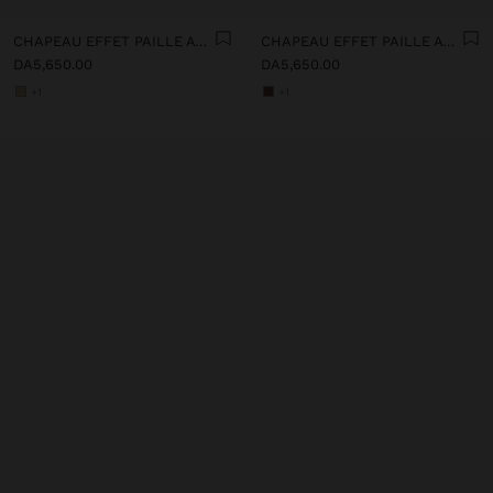
CHAPEAU EFFET PAILLE AVEC CEINTURE DE PERLES
CHAPEAU EFFET PAILLE AVEC CEINTURE DE PERLES
DA5,650.00
DA5,650.00
+1
+1