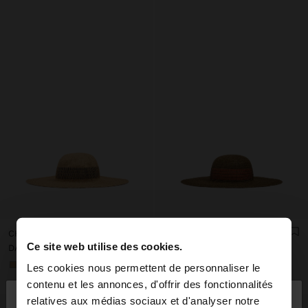
CHAPEAU EFFET PAILLE AVEC RAYURES
CHAPEAU EFFET PAILLE AVEC RAYURES
Ce site web utilise des cookies.
DA5,650.00
DA5,650.00
+1
+1
Les cookies nous permettent de personnaliser le
×
contenu et les annonces, d'offrir des fonctionnalités
bonjour
relatives aux médias sociaux et d'analyser notre