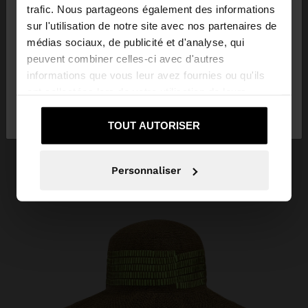
trafic. Nous partageons également des informations
sur l'utilisation de notre site avec nos partenaires de
Vous accédez au site depuis Algeria. Voulez-vous
médias sociaux, de publicité et d'analyse, qui
parcourir notre site au United States?
peuvent combiner celles-ci avec d'autres
informations que vous leur avez fournies ou qu'ils
ont collectées lors de votre utilisation de leurs
Non, je souhaite
Oui, dirigez-moi vers
services.
rester sur Algeria
United States
TOUT AUTORISER
Personnaliser