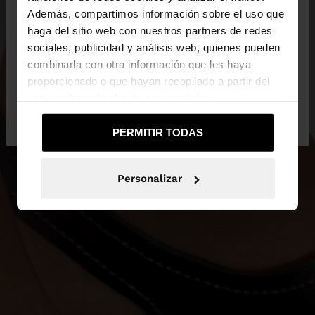
Además, compartimos información sobre el uso que
haga del sitio web con nuestros partners de redes
Estás accediendo a la web de Ecuador. ¿Quieres ir
sociales, publicidad y análisis web, quienes pueden
a la web de United States?
combinarla con otra información que les haya
proporcionado o que hayan recopilado a partir del
uso que haya hecho de sus servicios.
No, continuar en la web
Sí, llévame a
de Ecuador
United States
PERMITIR TODAS
Personalizar