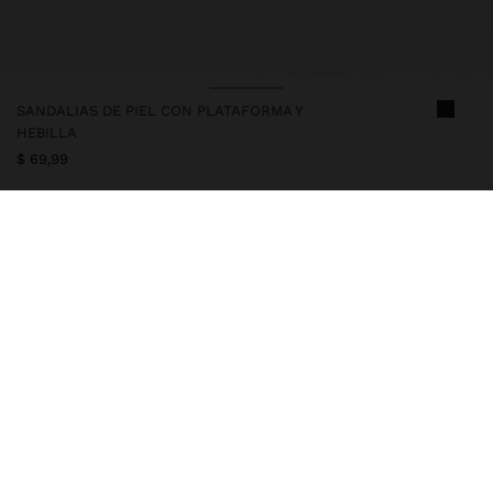
SANDALIAS DE PIEL CON PLATAFORMA Y
HEBILLA
$ 69,99
247337
|
marrón
Sandalias de piel con el empeine cerrado y pespuntes marcados
en los bordes. Punta abierta. Plantilla acolchada. Puntera
cuadrada. Cierre con tira y hebilla para ajustar. Plataforma con
suela de poliuretano termoplástico. Altura del tacón: 4 cm.
Zapatos
Zapatos de Tacón