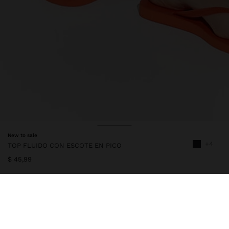
New to sale
+4
TOP FLUIDO CON ESCOTE EN PICO
$ 45,99
245942
|
gris
Top fluido y liso. Escote en pico. Sin mangas. Detalle con pliegue
en la parte posterior. La modelo mide 1,79 m y lleva la talla XS-S.
Ropa
Tops y Camisetas