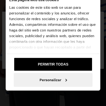
Las cookies de este sitio web se usan para
×
personalizar el contenido y los anuncios, ofrecer
hola
funciones de redes sociales y analizar el tráfico.
Además, compartimos información sobre el uso que
haga del sitio web con nuestros partners de redes
Estás accediendo a la web de Ecuador. ¿Quieres ir
sociales, publicidad y análisis web, quienes pueden
a la web de United States?
combinarla con otra información que les haya
proporcionado o que hayan recopilado a partir del
uso que haya hecho de sus servicios.
No, continuar en la web
Sí, llévame a
de Ecuador
United States
PERMITIR TODAS
Personalizar