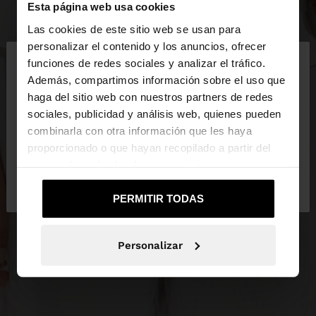
Esta página web usa cookies
Las cookies de este sitio web se usan para
×
personalizar el contenido y los anuncios, ofrecer
hola
funciones de redes sociales y analizar el tráfico.
Además, compartimos información sobre el uso que
haga del sitio web con nuestros partners de redes
Estás accediendo a la web de Ecuador. ¿Quieres ir
sociales, publicidad y análisis web, quienes pueden
a la web de United States?
combinarla con otra información que les haya
proporcionado o que hayan recopilado a partir del
uso que haya hecho de sus servicios.
No, continuar en la web
Sí, llévame a
de Ecuador
United States
PERMITIR TODAS
Personalizar