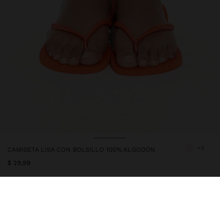
+6
CAMISETA LISA CON BOLSILLO 100% ALGODÓN
$ 29,99
247706
|
rosa
Camiseta lisa confeccionada con 100% algodón. Cuello redondo.
Manga corta. Bolsillo lateral. La modelo mide 1,79 m y lleva la talla