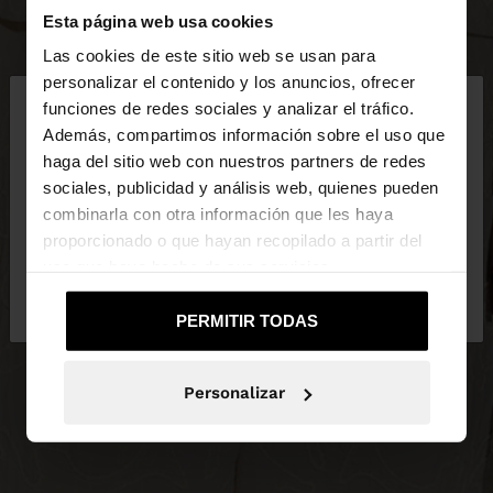
Esta página web usa cookies
Las cookies de este sitio web se usan para
×
personalizar el contenido y los anuncios, ofrecer
hola
funciones de redes sociales y analizar el tráfico.
Además, compartimos información sobre el uso que
haga del sitio web con nuestros partners de redes
Estás accediendo a la web de Ecuador. ¿Quieres ir
sociales, publicidad y análisis web, quienes pueden
a la web de United States?
combinarla con otra información que les haya
proporcionado o que hayan recopilado a partir del
uso que haya hecho de sus servicios.
No, continuar en la web
Sí, llévame a
de Ecuador
United States
PERMITIR TODAS
Personalizar