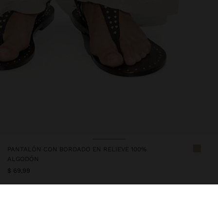
PANTALÓN CON BORDADO EN RELIEVE 100%
ALGODÓN
$ 69,99
247649
|
crudo
Pantalón recto con bordado en relieve. Confeccionado en 100%