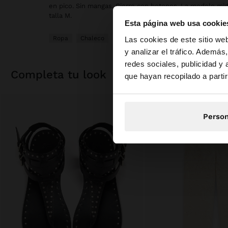
en pico. Sin mangas. Cierre con botones. La modelo mide
talla M.
Esta página web usa cookie
hola
Ropa
Chaleco
Las cookies de este sitio we
y analizar el tráfico. Ademá
redes sociales, publicidad y
Estás accediendo a 
completa tu look
que hayan recopilado a parti
Person