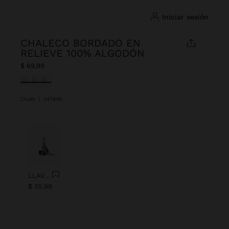
iniciar sesión
CHALECO BORDADO EN
RELIEVE 100% ALGODÓN
$ 69,99
Seleccionado
Crudo
|
247646
Anterior
Next
LLAVERO CHARM OJO CON ABALORIOS
$ 35,99