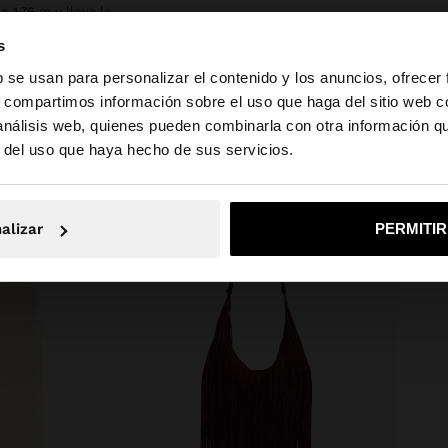
 1,76 m y lleva la
s
b se usan para personalizar el contenido y los anuncios, ofrecer
s, compartimos información sobre el uso que haga del sitio web 
 análisis web, quienes pueden combinarla con otra información q
la web de Ecuador. ¿Quieres ir a la web de United States?
r del uso que haya hecho de sus servicios.
No, continuar en la web de Ecuador
Sí, llé
alizar
PERMITI