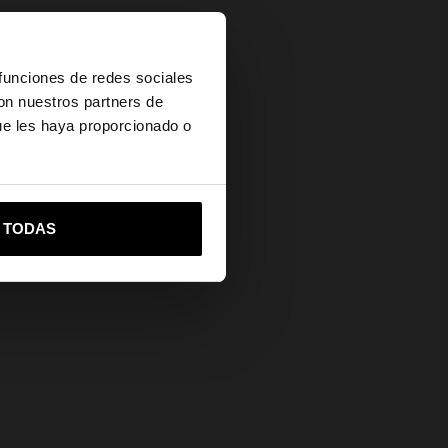
×
 funciones de redes sociales
con nuestros partners de
ue les haya proporcionado o
vame a United States
R TODAS