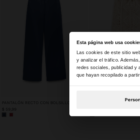
Esta página web usa cookie
hola
Las cookies de este sitio we
y analizar el tráfico. Ademá
redes sociales, publicidad y
Estás accediendo a 
que hayan recopilado a parti
Person
PANTALÓN RECTO CON BOLSILLO 100% ALGODÓN
$ 59,99
$ 89,99