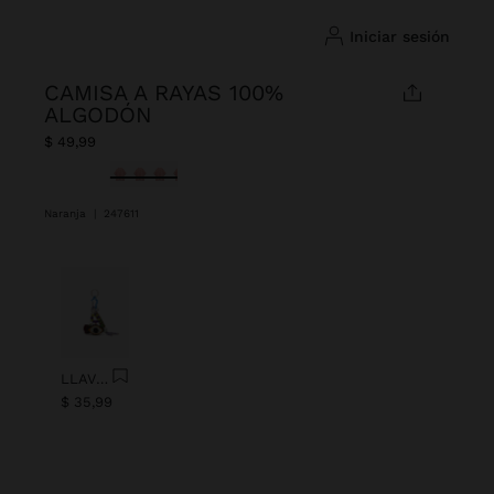
iniciar sesión
CAMISA A RAYAS 100%
ALGODÓN
$ 49,99
Seleccionado
Naranja
|
247611
Anterior
Next
LLAVERO CHARM OJO CON ABALORIOS
$ 35,99