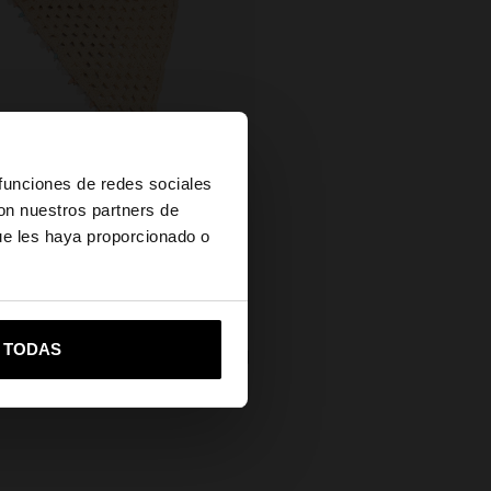
×
 funciones de redes sociales
con nuestros partners de
ue les haya proporcionado o
vame a United States
R TODAS
NA DE CROCHÉ DE ALGODÓN
9