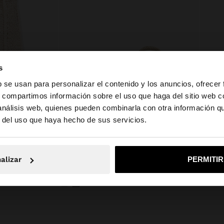
s
b se usan para personalizar el contenido y los anuncios, ofrecer
s, compartimos información sobre el uso que haga del sitio web 
 análisis web, quienes pueden combinarla con otra información q
la web de Ecuador. ¿Quieres ir a la web de United States?
r del uso que haya hecho de sus servicios.
No, continuar en la web de Ecuador
Sí, llé
alizar
PERMITI
FALDA DE PUNTO CROCHET 100% ALGODÓN
BOLSO DE MANO CON BANDOLERA CON TEXTURA SUAVE
BANDA
$ 49,99
$ 39,9