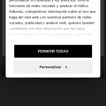
×
hola
funciones de redes sociales y analizar el tráfico.
Además, compartimos información sobre el uso que
haga del sitio web con nuestros partners de redes
Estás accediendo a la web de Ecuador. ¿Quieres ir
sociales, publicidad y análisis web, quienes pueden
a la web de United States?
combinarla con otra información que les haya
proporcionado o que hayan recopilado a partir del
uso que haya hecho de sus servicios.
No, continuar en la web
Sí, llévame a
de Ecuador
United States
PERMITIR TODAS
Personalizar