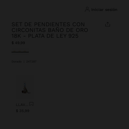
iniciar sesión
SET DE PENDIENTES CON
CIRCONITAS BAÑO DE ORO
18K - PLATA DE LEY 925
$ 49,99
Seleccionado
Dorado
|
247287
Anterior
Next
LLAVERO CHARM OJO CON ABALORIOS
$ 35,99