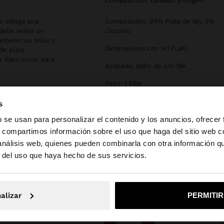
composición, cuidado y origen
le otorga una
Composición: 95% Plata de ley, 5%
debe evitar un
Circonio
ntener su brillo y
Dimensiones cm: 1x1 (LxA)
de plata
a diaro como para
Acabado: Baño de oro 18k
Peso: 1.88gr
s
b se usan para personalizar el contenido y los anuncios, ofrecer
s, compartimos información sobre el uso que haga del sitio web 
 análisis web, quienes pueden combinarla con otra información q
la web de Ecuador. ¿Quieres ir a la web de United States?
r del uso que haya hecho de sus servicios.
No, continuar en la web de Ecuador
Sí, llé
alizar
PERMITI