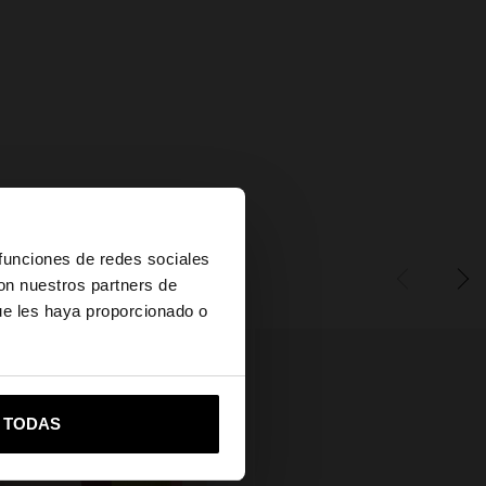
×
 funciones de redes sociales
con nuestros partners de
ue les haya proporcionado o
vame a United States
R TODAS