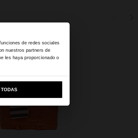
×
 funciones de redes sociales
con nuestros partners de
ue les haya proporcionado o
vame a United States
R TODAS