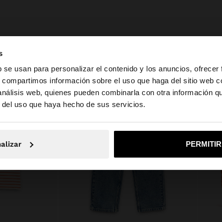
s
b se usan para personalizar el contenido y los anuncios, ofrecer
s, compartimos información sobre el uso que haga del sitio web 
 análisis web, quienes pueden combinarla con otra información q
la web de Ecuador. ¿Quieres ir a la web de United States?
r del uso que haya hecho de sus servicios.
No, continuar en la web de Ecuador
Sí, llé
alizar
PERMITI