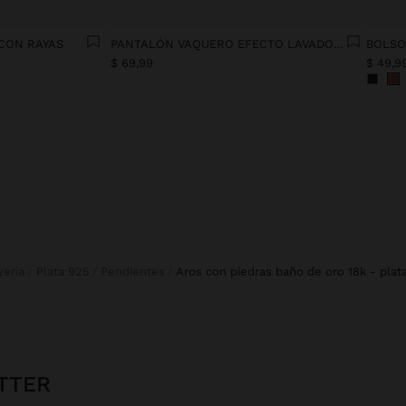
CON RAYAS
PANTALÓN VAQUERO EFECTO LAVADO 100% ALGODÓN
BOLSO
$ 69,99
$ 49,9
yería
Plata 925
Pendientes
aros con piedras baño de oro 18k - plat
TTER