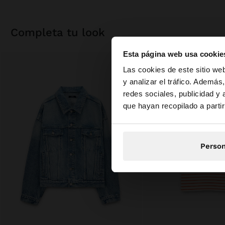
completa tu look
Esta página web usa cookie
hola
Las cookies de este sitio we
y analizar el tráfico. Ademá
redes sociales, publicidad y
Estás accediendo a 
que hayan recopilado a parti
Person