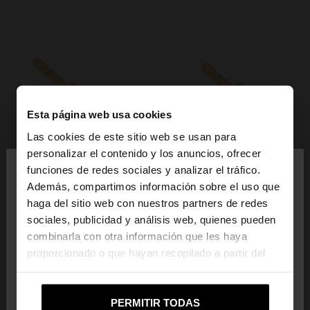
Esta página web usa cookies
Las cookies de este sitio web se usan para
×
personalizar el contenido y los anuncios, ofrecer
hola
funciones de redes sociales y analizar el tráfico.
Además, compartimos información sobre el uso que
haga del sitio web con nuestros partners de redes
Estás accediendo a la web de Ecuador. ¿Quieres ir
sociales, publicidad y análisis web, quienes pueden
a la web de United States?
combinarla con otra información que les haya
proporcionado o que hayan recopilado a partir del
uso que haya hecho de sus servicios.
No, continuar en la web
Sí, llévame a
de Ecuador
United States
PERMITIR TODAS