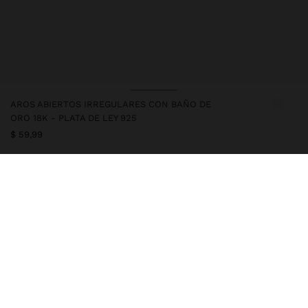
AROS ABIERTOS IRREGULARES CON BAÑO DE
ORO 18K - PLATA DE LEY 925
$ 59,99
247217
|
dorado
Este artículo de plata tiene un baño de oro de 18k que le otorga
una apariencia elegante y eleva su calidad. No obstante, se debe
evitar un contacto prolongado con el agua, para que así pueda
mantener su brillo y acabado intacto por largo tiempo. En nuestra
colección de plata encontrarás los complementos ideales tanto
para usar a diaro como para ocasiones especiales.
Joyería
Plata 925
Pendientes