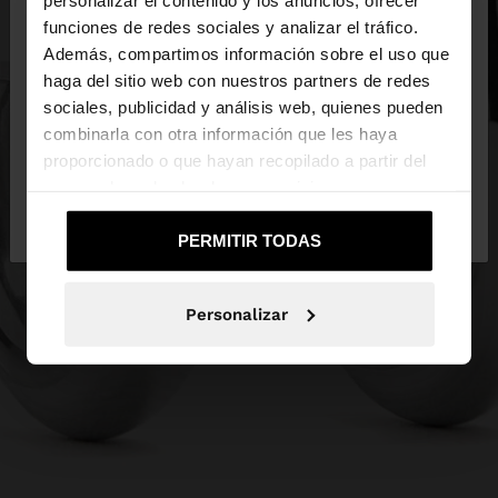
×
hola
funciones de redes sociales y analizar el tráfico.
Además, compartimos información sobre el uso que
haga del sitio web con nuestros partners de redes
Estás accediendo a la web de Ecuador. ¿Quieres ir
sociales, publicidad y análisis web, quienes pueden
a la web de United States?
combinarla con otra información que les haya
proporcionado o que hayan recopilado a partir del
uso que haya hecho de sus servicios.
No, continuar en la web
Sí, llévame a
de Ecuador
United States
PERMITIR TODAS
Personalizar