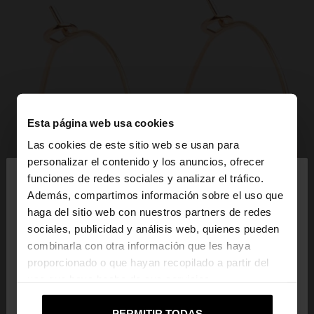
Esta página web usa cookies
Las cookies de este sitio web se usan para
×
personalizar el contenido y los anuncios, ofrecer
hola
funciones de redes sociales y analizar el tráfico.
Además, compartimos información sobre el uso que
haga del sitio web con nuestros partners de redes
Estás accediendo a la web de Ecuador. ¿Quieres ir
sociales, publicidad y análisis web, quienes pueden
a la web de United States?
combinarla con otra información que les haya
proporcionado o que hayan recopilado a partir del
uso que haya hecho de sus servicios.
No, continuar en la web
Sí, llévame a
de Ecuador
United States
PERMITIR TODAS