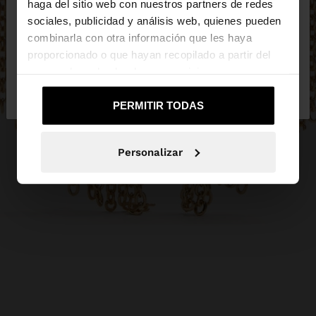
haga del sitio web con nuestros partners de redes
Estás accediendo a la web de Ecuador. ¿Quieres ir
sociales, publicidad y análisis web, quienes pueden
a la web de United States?
combinarla con otra información que les haya
proporcionado o que hayan recopilado a partir del
uso que haya hecho de sus servicios.
No, continuar en la web
Sí, llévame a
de Ecuador
United States
PERMITIR TODAS
Personalizar