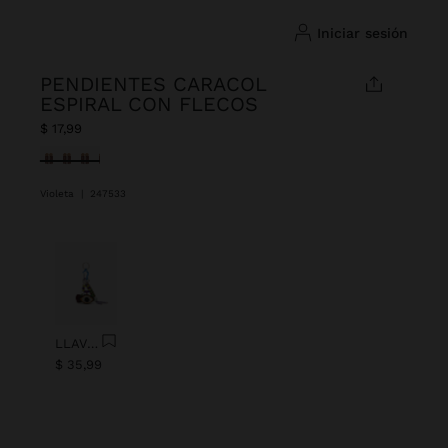
iniciar sesión
PENDIENTES CARACOL
ESPIRAL CON FLECOS
$ 17,99
Seleccionado
Violeta
|
247533
Anterior
Next
LLAVERO CHARM OJO CON ABALORIOS
$ 35,99