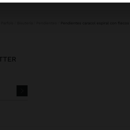
Parfois
Bisutería
Pendientes
pendientes caracol espiral con flecos
TTER