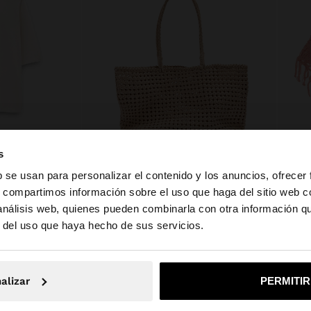
s
b se usan para personalizar el contenido y los anuncios, ofrecer
s, compartimos información sobre el uso que haga del sitio web 
BOTONES
BOLSO SHOPPER DE PIEL TRENZADA
$ 179,99
$ 69,9
 análisis web, quienes pueden combinarla con otra información q
la web de Ecuador. ¿Quieres ir a la web de United States?
r del uso que haya hecho de sus servicios.
No, continuar en la web de Ecuador
Sí, llé
alizar
PERMITI