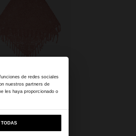
×
 funciones de redes sociales
con nuestros partners de
CHAL FLORAL DE CROCHÉ DE ALGODÓN
9
ue les haya proporcionado o
vame a United States
R TODAS