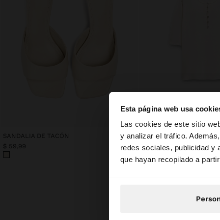
Esta página web usa cookie
hola
Las cookies de este sitio we
y analizar el tráfico. Ademá
SANDALIA DE TACÓN
JERSEY DE PUNTO CON 
$ 59,99
$ 45,99
redes sociales, publicidad y
Estás accediendo a 
que hayan recopilado a parti
Person