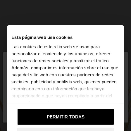
Esta página web usa cookies
Las cookies de este sitio web se usan para
×
personalizar el contenido y los anuncios, ofrecer
hola
funciones de redes sociales y analizar el tráfico.
Además, compartimos información sobre el uso que
haga del sitio web con nuestros partners de redes
Estás accediendo a la web de Ecuador. ¿Quieres ir
sociales, publicidad y análisis web, quienes pueden
a la web de United States?
combinarla con otra información que les haya
proporcionado o que hayan recopilado a partir del
uso que haya hecho de sus servicios.
No, continuar en la web
Sí, llévame a
de Ecuador
United States
PERMITIR TODAS