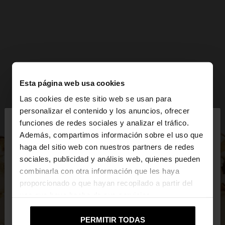
Esta página web usa cookies
Las cookies de este sitio web se usan para
×
personalizar el contenido y los anuncios, ofrecer
hola
funciones de redes sociales y analizar el tráfico.
Además, compartimos información sobre el uso que
haga del sitio web con nuestros partners de redes
Estás accediendo a la web de Ecuador. ¿Quieres ir
sociales, publicidad y análisis web, quienes pueden
a la web de United States?
combinarla con otra información que les haya
proporcionado o que hayan recopilado a partir del
uso que haya hecho de sus servicios.
No, continuar en la web
Sí, llévame a
de Ecuador
United States
PERMITIR TODAS