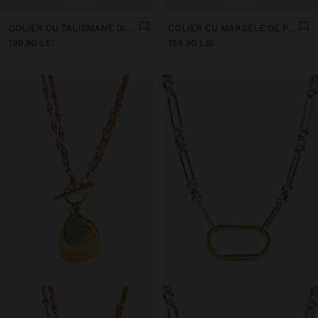
COLIER CU TALISMANE DIN MĂRGELE DE PIATRĂ EMAILATĂ - OȚEL INOXIDABIL
COLIER CU MĂRGELE DE PIATRĂ - OȚEL INOXIDABIL
199.90 LEI
159.90 LEI