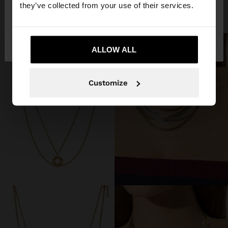
they’ve collected from your use of their services.
109.90 LEI
119.90 LEI
Nu, rămâneți în
Da, duceți-mă la United
Romania
States
ALLOW ALL
Customize