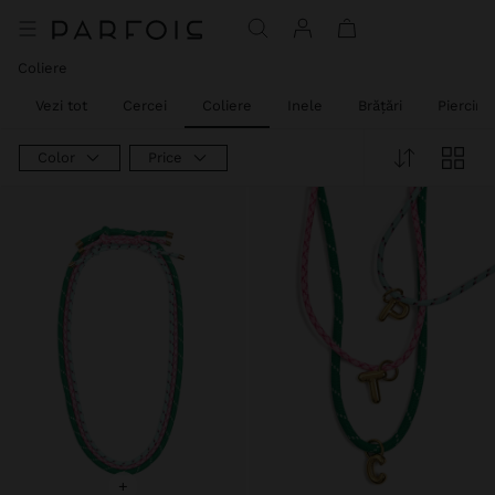
Coliere
Vezi tot
Cercei
Coliere
Inele
Brățări
Piercing
Color
Price
+