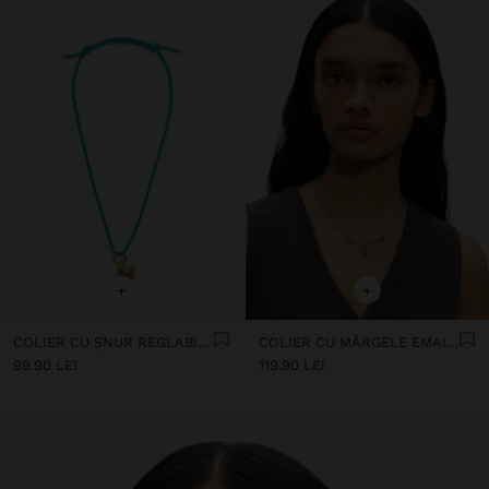
+
+
COLIER CU ȘNUR REGLABIL CU LITERA M - OȚEL INOXIDABIL
COLIER CU MĂRGELE EMAILATE ȘI TALISMANE - OȚEL INOXIDABIL
99.90 LEI
119.90 LEI