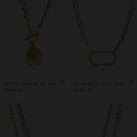
+
+
COLIER VERSATIL DIN EMAIL CU PANDANTIV DIN PIATRĂ - OȚEL INOXIDABIL
COLIER BICOLOR CU ZALE ȘI PANDANTIV ÎN FORMĂ DE INEL - OȚEL INOXIDABIL
179.90 LEI
109.90 LEI