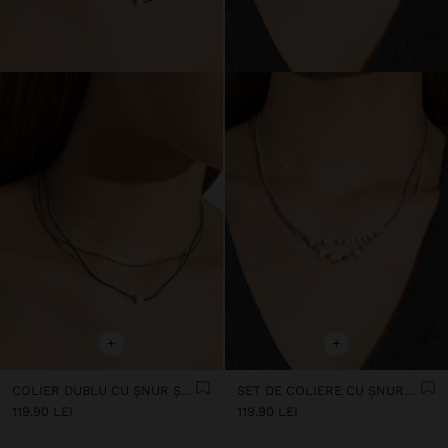
+
+
COLIER DUBLU CU ȘNUR ȘI PERLĂ DE APĂ DULCE - OȚEL INOXIDABIL
SET DE COLIERE CU ȘNURURI CU PERLE ȘI MĂRGELE - OȚEL INOXIDABIL
119.90 LEI
119.90 LEI