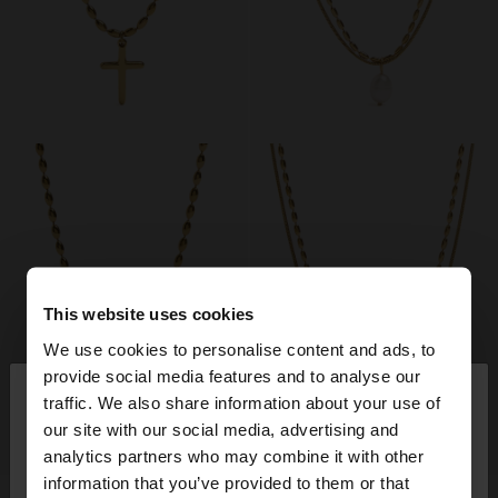
This website uses cookies
We use cookies to personalise content and ads, to
×
provide social media features and to analyse our
bună ziua
traffic. We also share information about your use of
our site with our social media, advertising and
+
+
Accesați site-ul din Romania. Doriți să parcurgeți
analytics partners who may combine it with other
site-ul nostru din United States?
information that you’ve provided to them or that
COLIER CU PANDANTIV CU CRUCE - OȚEL INOXIDABIL
COLIER DUBLU CU PERLĂ DE APĂ DULCE - OȚEL INOXIDABIL