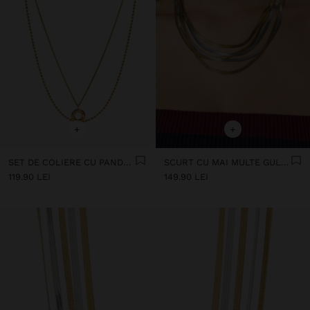
+
+
SET DE COLIERE CU PANDANTIV ÎN FORMĂ DE CERC - OȚEL INOXIDABIL
SCURT CU MAI MULTE GULERURI BICOLORE DIN OȚEL INOXIDABIL
119.90 LEI
149.90 LEI