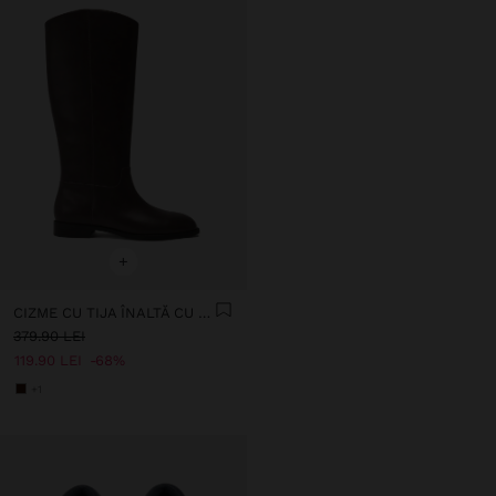
+
CIZME CU TIJA ÎNALTĂ CU TOC JOS
379.90 LEI
119.90 LEI
68%
+1