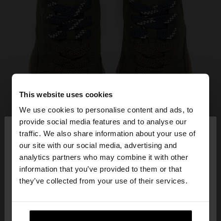
This website uses cookies
We use cookies to personalise content and ads, to
×
provide social media features and to analyse our
bună ziua
traffic. We also share information about your use of
our site with our social media, advertising and
Accesați site-ul din Romania. Doriți să parcurgeți
analytics partners who may combine it with other
site-ul nostru din United States?
information that you’ve provided to them or that
they’ve collected from your use of their services.
Nu, rămâneți în
Da, duceți-mă la United
Romania
States