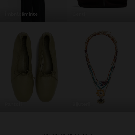
îmbrăcăminte
genți
pantofi
bijuterii