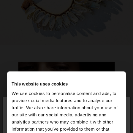
This website uses cookies
We use cookies to personalise content and ads, to
×
provide social media features and to analyse our
bună ziua
traffic. We also share information about your use of
our site with our social media, advertising and
Accesați site-ul din Romania. Doriți să parcurgeți
analytics partners who may combine it with other
site-ul nostru din United States?
information that you’ve provided to them or that