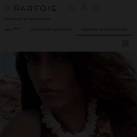
Petreceri și evenimente
New
Colecția de primăvară
Petreceri și evenimente
Piele