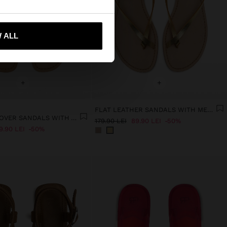
-mă la United States
 ALL
+
+
FLAT LEATHER SANDALS WITH METALLIC STRAPS
FLAT CROSSOVER SANDALS WITH ANIMAL EMBOSSING
179.90 LEI
89.90 LEI
50%
9.90 LEI
50%