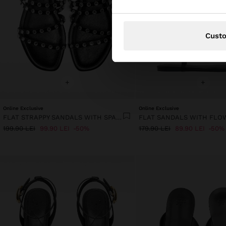
Cust
+
+
Online Exclusive
Online Exclusive
FLAT STRAPPY SANDALS WITH SPARKLES
FLAT SANDALS WITH FLO
199.90 LEI
99.90 LEI
50%
179.90 LEI
89.90 LEI
50%