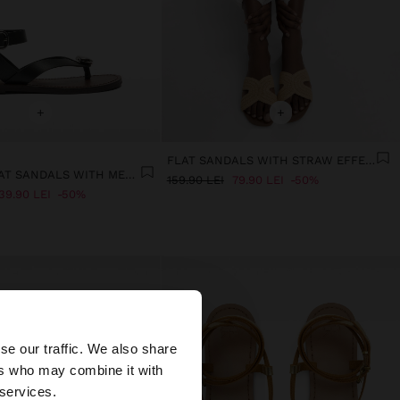
+
+
FLAT SANDALS WITH STRAW EFFECT
LEATHER FLAT SANDALS WITH METALLIC DETAIL
159.90 LEI
79.90 LEI
50%
39.90 LEI
50%
×
se our traffic. We also share
ers who may combine it with
ates?
 services.