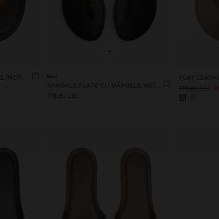
+
SANDALE PLATE CU BARETE ÎNCRUCIȘATE
New
SANDALE PLATE CU MĂRGELE METALICE
179.90 LEI
8
179.90 LEI