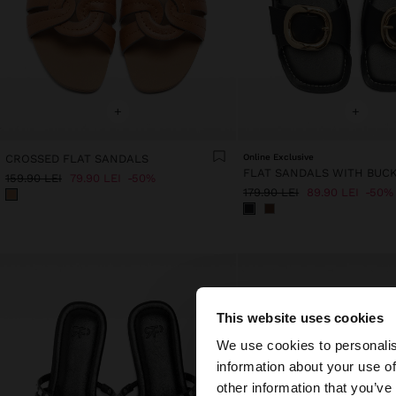
+
+
CROSSED FLAT SANDALS
Online Exclusive
FLAT SANDALS WITH BUC
159.90 LEI
79.90 LEI
50%
179.90 LEI
89.90 LEI
50%
This website uses cookies
bună ziua
We use cookies to personalis
information about your use of
Accesați site-ul din
other information that you’ve