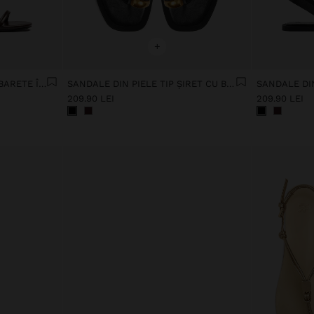
+
SANDALE CU TOC LAT, CU BARETE ÎNCRUCIȘATE
SANDALE DIN PIELE TIP ȘIRET CU BARETĂ LA GLEZNĂ
209.90 LEI
209.90 LEI