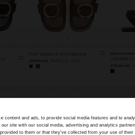
+
FLAT SANDALS WITH BUCKLE
Online Exclusive
KLE
179.90 LEI
89.90 LEI
50%
279.90 LEI
1
e content and ads, to provide social media features and to analy
 our site with our social media, advertising and analytics partn
 Romania. Doriți să parcurgeți site-ul nostru din United St
 provided to them or that they’ve collected from your use of their