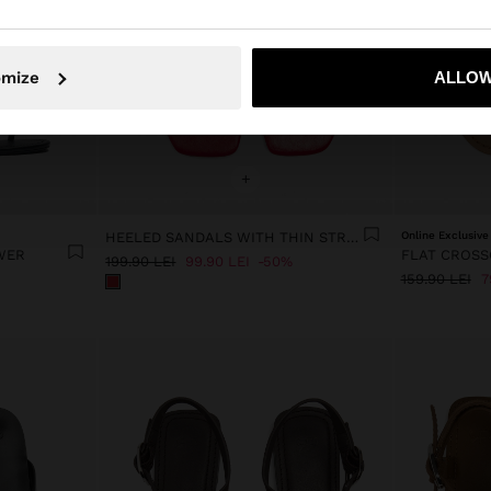
Nu, rămâneți în Romania
Da, duceți
omize
ALLOW
+
HEELED SANDALS WITH THIN STRAPS
Online Exclusive
WER
199.90 LEI
99.90 LEI
50%
159.90 LEI
7