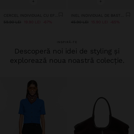
+
+
CERCEL INDIVIDUAL CU EFECT TRIPLU - OȚEL INOXIDABIL
INEL INDIVIDUAL DE BASTON DE CRĂCIUN CU OȚEL INOXIDABIL
59.90 LEI
19.90 LEI
67%
45.90 LEI
15.90 LEI
65%
INSPIRĂ-TE
Descoperă noi idei de styling și
explorează noua noastră colecție.