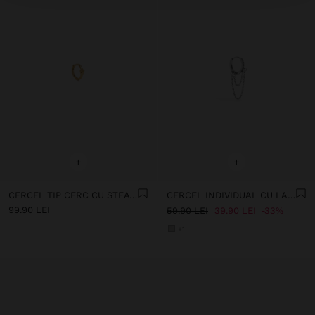
+
+
CERCEL TIP CERC CU STEA - OȚEL INOXIDABIL
CERCEL INDIVIDUAL CU LANȚURI ȘI CRISTALE DIN OȚEL INOXIDABIL
99.90 LEI
59.90 LEI
39.90 LEI
33%
+1