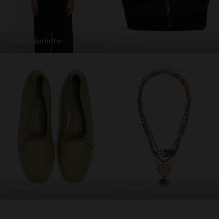
îmbrăcăminte
genți
pantofi
bijuterii