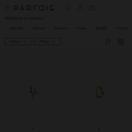
Preț redus de la
la
Preț redus de la
la
Preț redus de la
la
Preț redus de la
la
Stilizează-ți urechea
Vezi tot
Cercei
Coliere
Inele
Brățări
Piercing
Color
Price
+
+