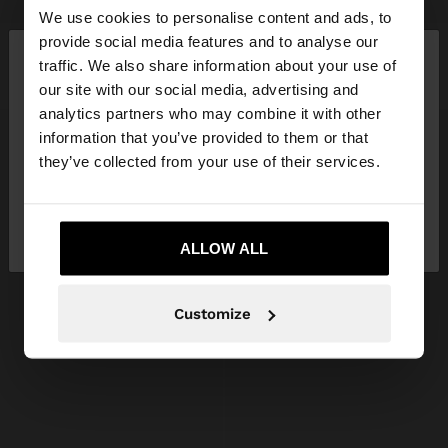
We use cookies to personalise content and ads, to
×
provide social media features and to analyse our
PIERCING CU PIETRE DE ZIRCONIU - OȚEL INOXIDABIL
PIERCING CU PIETRE DE ZIRCONIU - OȚEL INOXIDABIL
bună ziua
traffic. We also share information about your use of
109.90 LEI
109.90 LEI
our site with our social media, advertising and
Accesați site-ul din Romania. Doriți să parcurgeți
analytics partners who may combine it with other
site-ul nostru din United States?
information that you’ve provided to them or that
they’ve collected from your use of their services.
Nu, rămâneți în
Da, duceți-mă la United
Romania
States
ALLOW ALL
Customize