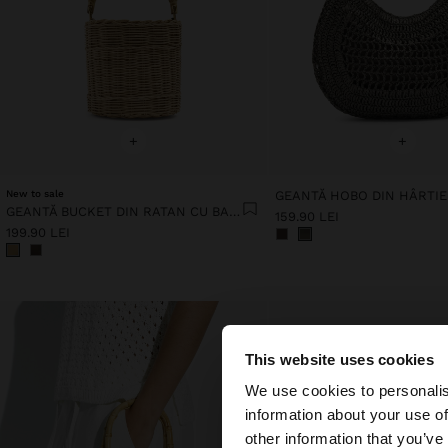
+
+
New to sale
GEANTĂ BUCKET DIN RATAN CU BAMBUS
159.90 LEI
199.90 LEI
This website uses cookies
bună ziua
We use cookies to personalis
information about your use of
Accesați site-ul din
other information that you’ve