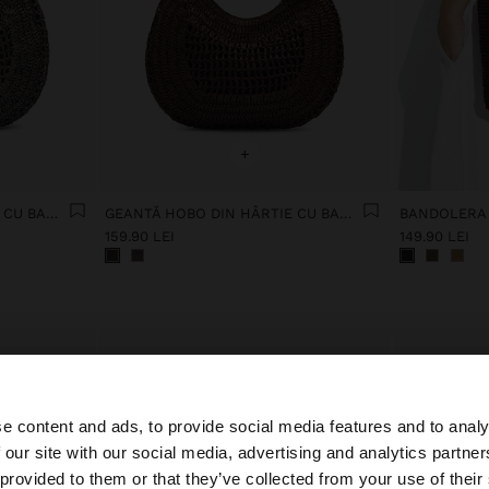
+
GEANTĂ HOBO DIN HÂRTIE CU BAMBUS
GEANTĂ HOBO DIN HÂRTIE CU BAMBUS
159.90 LEI
149.90 LEI
e content and ads, to provide social media features and to analy
 our site with our social media, advertising and analytics partn
 Romania. Doriți să parcurgeți site-ul nostru din United St
 provided to them or that they’ve collected from your use of their