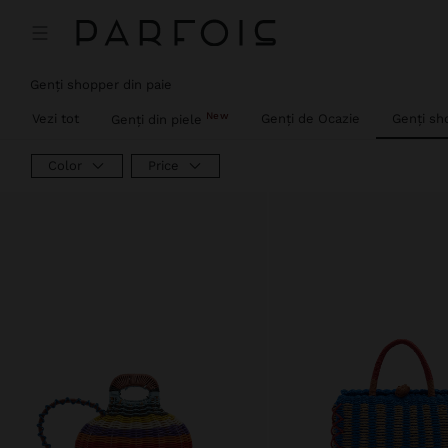
Genți shopper din paie
New
Vezi tot
Genți de Ocazie
Genți sh
Genți din piele
Color
Price