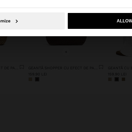
Nu, rămâneți în Romania
Da, duceți
omize
ALLOW
+
GEANTĂ SHOPPER CU EFECT DE PAIE ȘI MÂNER
GEANTĂ SHOPPER CU EFECT DE PAIE ȘI MÂNER
159.90 LEI
159.90 LEI