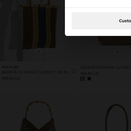
Cust
+
+
New to sale
GEANTĂ CU DUNGI CU EFECT DE PAIE DE HÂRTIE CU BAMBUS
159.90 LEI
159.90 LEI