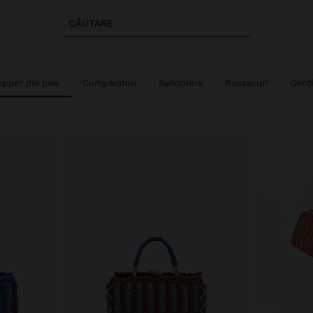
CĂUTARE
opper din paie
Cumpărători
Bandolera
Rucsacuri
Genț