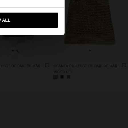
-mă la United States
 ALL
+
+
GEANTĂ CU EFECT DE PAIE DE HÂRTIE CU BAMBUS
GEANTĂ CU EFECT DE PAIE DE HÂRTIE CU BAMBUS
159.90 LEI