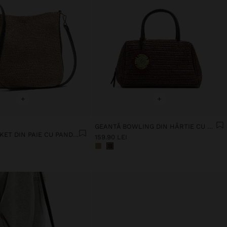
+
+
GEANTĂ BOWLING DIN HÂRTIE CU PAI ȘI PANDANTIV M
GEANTĂ BUCKET DIN PAIE CU PANDANTIV L
159.90 LEI