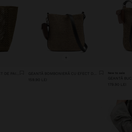
+
GEANTĂ SHOPPER CU EFECT DE PAIE DE HÂRTIE ȘI PANDANTIV
GEANTĂ BOMBONIERĂ CU EFECT DE PAIE CU CUREA M
New to sale
159.90 LEI
179.90 LEI