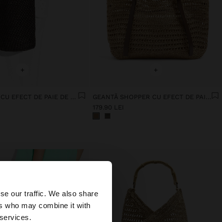
+
+
BANDOLERA CU EFECT DE PAIE DE HÂRTIE CU BRETEA VERSATILĂ
GEANTĂ SHOPPER CU EFECT DE PAIE ȘI GEANTĂ DETAȘABILĂ
179.90 LEI
×
se our traffic. We also share
ers who may combine it with
ates?
 services.