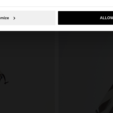
Nu, rămâneți în Romania
Da, duceți
omize
ALLOW