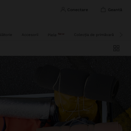
conectare
geantă
New
lătorie
Accesorii
Colecția de primăvară
Petr
Piele