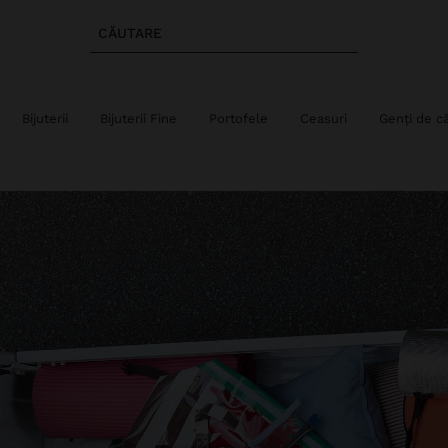
CĂUTARE
Bijuterii
Bijuterii Fine
Portofele
Ceasuri
Genți de că