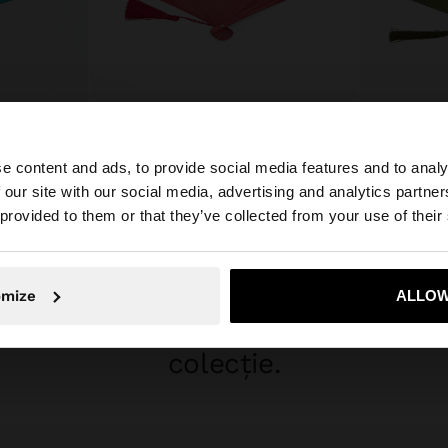
+
e content and ads, to provide social media features and to analy
AMBUS
EVANTAI LIBELULĂ DIN BAMBUS
 our site with our social media, advertising and analytics partn
79.90 LEI
79.90 LEI
 Romania. Doriți să parcurgeți site-ul nostru din United St
 provided to them or that they’ve collected from your use of their
Nu, rămâneți în Romania
Da, duceți
INSPIRĂ-TE
omize
ALLOW
oi idei de styling și explorează 
colecție.