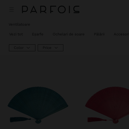
Ventilatoare
Vezi tot
Eșarfe
Ochelari de soare
Pălării
Accesori
Color
Price