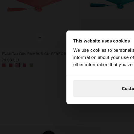
+
+
This website uses cookies
bună ziua
We use cookies to personalis
EVANTAI DIN BAMBUS CU PERFORAȚII
EVANTAI PERFORAT DIN B
information about your use of
79.90 LEI
79.90 LEI
Accesați site-ul din
other information that you’ve
Cust
Descoperă n