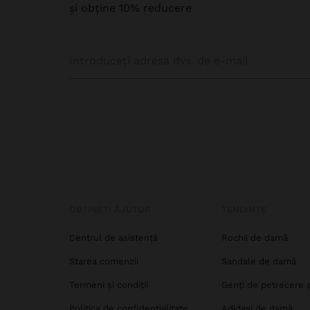
și obține 10% reducere
OBȚINEȚI AJUTOR
TENDINȚE
Centrul de asistență
Rochii de damă
Starea comenzii
Sandale de damă
Termeni și condiții
Genți de petrecere 
Politica de confidențialitate
Adidași de damă