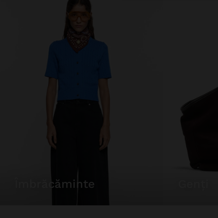
îmbrăcăminte
genți