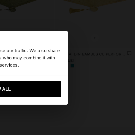
+
+
×
se our traffic. We also share
EVANTAI DIN BAMBUS CU PERFORAȚII
EVANTAI DIN BAMBUS CU PERFORAȚII
ers who may combine it with
79.90 LEI
ates?
 services.
-mă la United States
 ALL
noua noastră