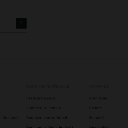
EVENIMENTE SPECIALE
COMPANIE
Festival Capsule
Companie
Summer Collection
Cariere
și de nuntă
Reduceri pentru femei
Franciză
Reduceri la genți de damă
Newsletter