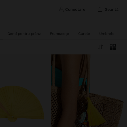
conectare
geantă
Genti pentru prânz
Frumusețe
Curele
Umbrele