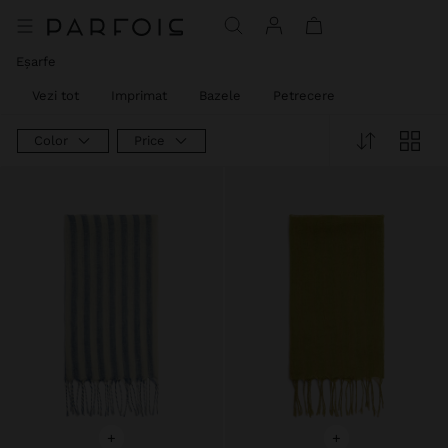
Eșarfe
Vezi tot
Imprimat
Bazele
Petrecere
Color
Price
+
+