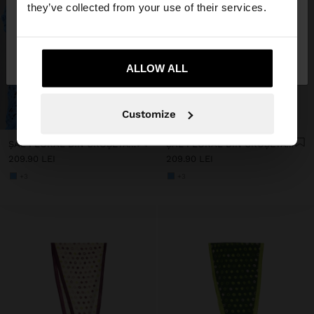
they’ve collected from your use of their services.
Nu, rămâneți în
Da, duceți-mă la United
Romania
States
ALLOW ALL
+
+
Customize
ȘAL FLORAL DIN CROȘETAT DE BUMBAC
ȘAL FLORAL DIN CROȘETAT DE BUMBAC
209.90 LEI
209.90 LEI
+3
+3