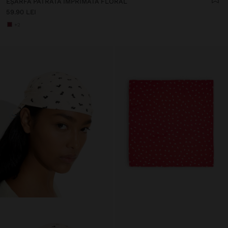
EȘARFĂ PĂTRATĂ IMPRIMATĂ FLORAL
59.90 LEI
+2