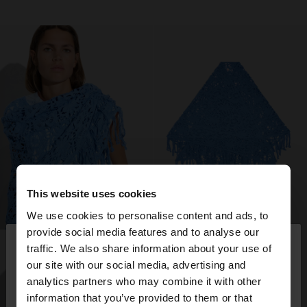
This website uses cookies
We use cookies to personalise content and ads, to
×
provide social media features and to analyse our
bună ziua
traffic. We also share information about your use of
our site with our social media, advertising and
Accesați site-ul din Romania. Doriți să parcurgeți
analytics partners who may combine it with other
site-ul nostru din United States?
information that you’ve provided to them or that