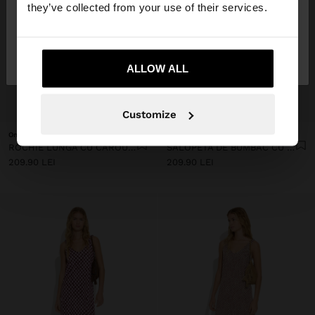
they’ve collected from your use of their services.
Nu, rămâneți în
Da, duceți-mă la United
Romania
States
ALLOW ALL
+
+
Customize
Online Exclusive
Online Exclusive
ROCHIE LUNGĂ CU CAROURI VICHY
SALOPETĂ DE BUMBAC CU CAROURI VICHY
209.90 LEI
209.90 LEI