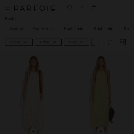
Rochii
Vezi tot
Rochii maxi
Rochii midi
Rochii mini
Rochi
Color
Price
Size
Product Type
+
+