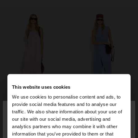
This website uses cookies
We use cookies to personalise content and ads, to
×
provide social media features and to analyse our
bună ziua
traffic. We also share information about your use of
our site with our social media, advertising and
Accesați site-ul din Romania. Doriți să parcurgeți
analytics partners who may combine it with other
site-ul nostru din United States?
information that you’ve provided to them or that