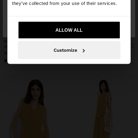
they’ve collected from your use of their services.
Nu, rămâneți în
Da, duceți-mă la United
Romania
States
+
+
ALLOW ALL
Online Exclusive
Online Exclusive
VESTĂ SIMPLU CU SUPRAPUNERE
FUSTĂ SIMPLĂ CU TALIE ELASTICĂ
Customize
169.90 LEI
199.90 LEI
+1
+1