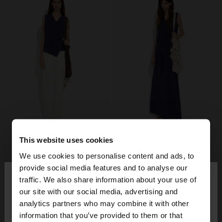
This website uses cookies
We use cookies to personalise content and ads, to
×
provide social media features and to analyse our
bună ziua
traffic. We also share information about your use of
our site with our social media, advertising and
Accesați site-ul din Romania. Doriți să parcurgeți
analytics partners who may combine it with other
site-ul nostru din United States?
information that you’ve provided to them or that