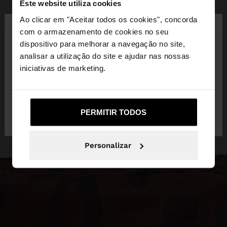
Este website utiliza cookies
×
Ao clicar em "Aceitar todos os cookies", concorda
olá
com o armazenamento de cookies no seu
dispositivo para melhorar a navegação no site,
Está a aceder ao site a partir de Portugal. Deseja
analisar a utilização do site e ajudar nas nossas
navegar no nosso site United States?
iniciativas de marketing.
Não, Fique em
Sim, leve-me a United
PERMITIR TODOS
Portugal
States
Personalizar