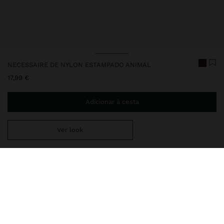
NECESSAIRE DE NYLON ESTAMPADO ANIMAL
17,99 €
Adicionar à cesta
Ver look
Envio ao domicílio gratuito se adicionar
29,99 €
à sua cesta.
Entrega em loja sempre grátis
249163
|
castanho