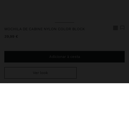
MOCHILA DE CABINE NYLON COLOR BLOCK
39,99 €
Adicionar à cesta
Ver look
Envio ao domicílio gratuito se adicionar
29,99 €
à sua cesta.
Entrega em loja sempre grátis
247605
|
azul
Mochila grande de cabine confeccionada em nylon e de várias