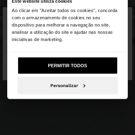
Este website utiliza cookies
×
Ao clicar em "Aceitar todos os cookies", concorda
olá
com o armazenamento de cookies no seu
dispositivo para melhorar a navegação no site,
Está a aceder ao site a partir de Portugal. Deseja
analisar a utilização do site e ajudar nas nossas
navegar no nosso site United States?
iniciativas de marketing.
Não, Fique em
Sim, leve-me a United
PERMITIR TODOS
Portugal
States
Personalizar