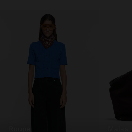
roupa
malas