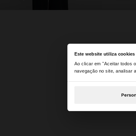
Este website utiliza cookies
olá
Ao clicar em "Aceitar todos
navegação no site, analisar a
Está a aceder ao sit
Person