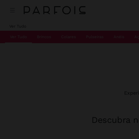
Ver Tudo
Ver Tudo
Brincos
Colares
Pulseiras
Anéis
Aç
Exper
Descubra no