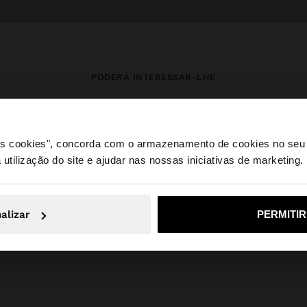
PODERÁ INTERESSAR-LHE
Novidades
Malas
Roupa
Bijuteria
Sapatos
Carteiras
 os cookies", concorda com o armazenamento de cookies no seu 
Relógios
Personalizáveis
Acessórios
 utilização do site e ajudar nas nossas iniciativas de marketing.
e a partir de Portugal. Deseja navegar no nosso site Unite
alizar
PERMITI
Não, Fique em Portugal
Sim, leve
Parfois
PETITS PRIX_LU
Jewellery
ver tudo