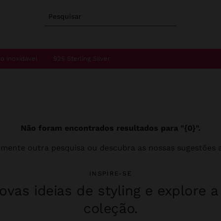
Pesquisar
o inoxidável
925 Sterling Silver
Não foram encontrados resultados para "{0}".
imente outra pesquisa ou descubra as nossas sugestões a
INSPIRE-SE
vas ideias de styling e explore 
coleção.