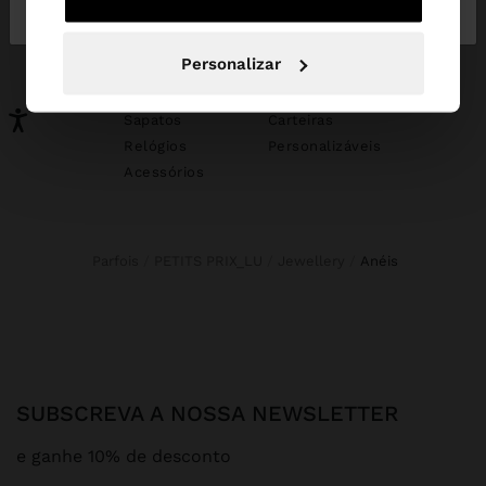
Portugal
States
PODERÁ INTERESSAR-LHE
Personalizar
Novidades
Malas
Roupa
Bijuteria
Sapatos
Carteiras
Relógios
Personalizáveis
Acessórios
Parfois
PETITS PRIX_LU
Jewellery
anéis
SUBSCREVA A NOSSA NEWSLETTER
e ganhe 10% de desconto