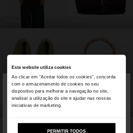
roupa
malas
Este website utiliza cookies
×
Ao clicar em "Aceitar todos os cookies", concorda
olá
com o armazenamento de cookies no seu
dispositivo para melhorar a navegação no site,
Está a aceder ao site a partir de Portugal. Deseja
analisar a utilização do site e ajudar nas nossas
navegar no nosso site United States?
iniciativas de marketing.
sapatos
bijuteria
Não, Fique em
Sim, leve-me a United
PERMITIR TODOS