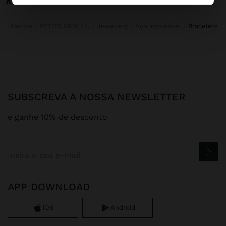
Parfois
PETITS PRIX_LU
Jewellery
Aço inoxidável
bracelets
SUBSCREVA A NOSSA NEWSLETTER
e ganhe 10% de desconto
APP DOWNLOAD
iOS
Android