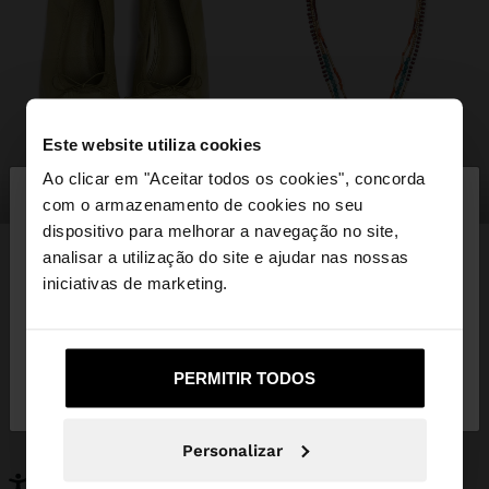
Este website utiliza cookies
×
Ao clicar em "Aceitar todos os cookies", concorda
olá
sapatos
bijuteria
com o armazenamento de cookies no seu
dispositivo para melhorar a navegação no site,
Está a aceder ao site a partir de Portugal. Deseja
analisar a utilização do site e ajudar nas nossas
navegar no nosso site United States?
iniciativas de marketing.
PODERÁ INTERESSAR-LHE
Novidades
Malas
Não, Fique em
Sim, leve-me a United
Roupa
PERMITIR TODOS
Bijuteria
Portugal
States
Sapatos
Carteiras
Relógios
Personalizáveis
Personalizar
Acessórios