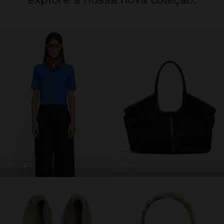
roupa
malas