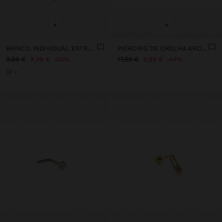
+
+
BRINCO INDIVIDUAL ESTRELAS E CORRENTE - AÇO INOXIDÁVEL
PIERCING DE ORELHA ARO COM ZIRCÓNIAS - AÇO INOXIDÁVEL
9,99 €
4,99 €
50%
17,99 €
9,99 €
44%
+1