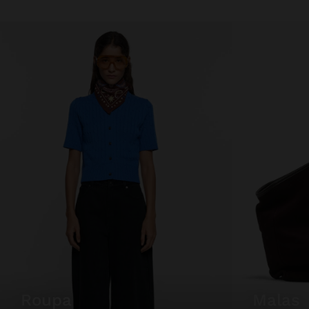
roupa
malas