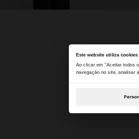
Este website utiliza cookies
olá
Ao clicar em "Aceitar todos
navegação no site, analisar a
Está a aceder ao sit
Person