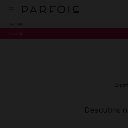
Earrings
View All
Exper
Descubra no