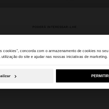
PODERÁ INTERESSAR-LHE
Novidades
Malas
Roupa
Bijuteria
Sapatos
Carteiras
 os cookies", concorda com o armazenamento de cookies no seu 
Relógios
Personalizáveis
Acessórios
 utilização do site e ajudar nas nossas iniciativas de marketing.
e a partir de Portugal. Deseja navegar no nosso site Unite
alizar
PERMITI
Não, Fique em Portugal
Sim, leve
Parfois
PETITS PRIX_LU
Jewellery
925 Sterling Silver
earrings