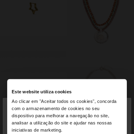
Este website utiliza cookies
×
Ao clicar em "Aceitar todos os cookies", concorda
olá
com o armazenamento de cookies no seu
dispositivo para melhorar a navegação no site,
Está a aceder ao site a partir de Portugal. Deseja
analisar a utilização do site e ajudar nas nossas
navegar no nosso site United States?
iniciativas de marketing.