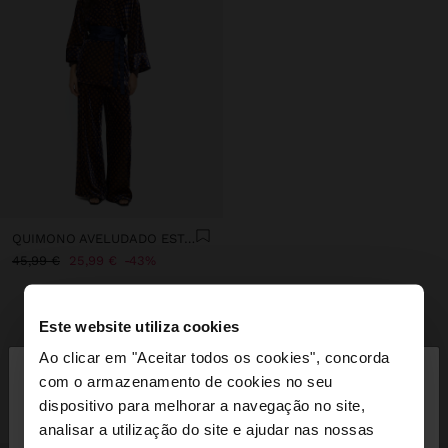
QUIMONO AVELUDADO ESTAMPADO DE CÍRCULOS
45,99 €
25,99 €
43%
Este website utiliza cookies
INSPIRE-SE
×
Descubra novas ideias de styling e
Ao clicar em "Aceitar todos os cookies", concorda
olá
com o armazenamento de cookies no seu
explore a nossa nova coleção.
dispositivo para melhorar a navegação no site,
Está a aceder ao site a partir de Portugal. Deseja
analisar a utilização do site e ajudar nas nossas