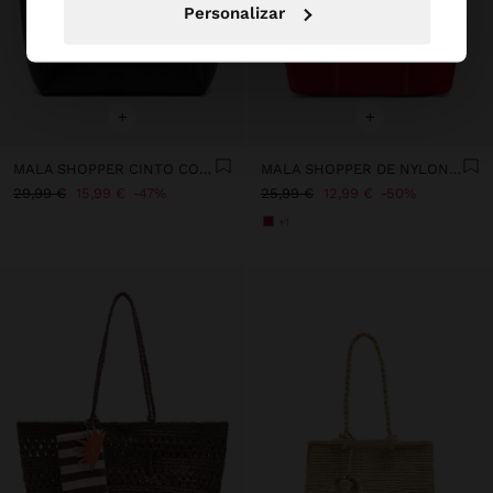
Personalizar
+
+
MALA SHOPPER CINTO COM MOSQUETÃO
MALA SHOPPER DE NYLON COM PENDURO
29,99 €
15,99 €
47%
25,99 €
12,99 €
50%
+1