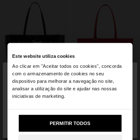
Este website utiliza cookies
×
Ao clicar em "Aceitar todos os cookies", concorda
olá
com o armazenamento de cookies no seu
dispositivo para melhorar a navegação no site,
Está a aceder ao site a partir de Portugal. Deseja
analisar a utilização do site e ajudar nas nossas
navegar no nosso site United States?
iniciativas de marketing.
Não, Fique em
Sim, leve-me a United
PERMITIR TODOS
Portugal
States