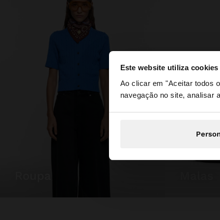
Este website utiliza cookies
olá
Ao clicar em "Aceitar todos
navegação no site, analisar a
Está a aceder ao sit
Person
roupa
malas