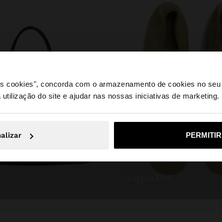
 os cookies", concorda com o armazenamento de cookies no seu 
 utilização do site e ajudar nas nossas iniciativas de marketing.
e a partir de Portugal. Deseja navegar no nosso site Unite
alizar
PERMITI
Não, Fique em Portugal
Sim, leve
sapatos