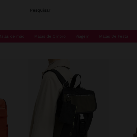
Pesquisar
Malas de mão
Malas de Ombro
Viagem
Malas De Festa