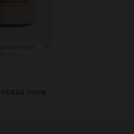
+
SICA EFEITO PELE
99 €
50%
a nossa nova