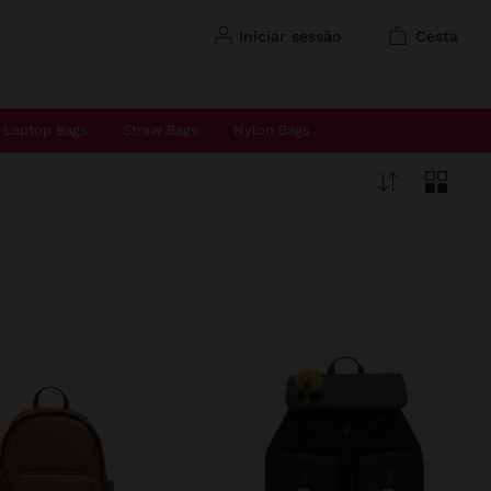
iniciar sessão
cesta
Laptop Bags
Straw Bags
Nylon Bags