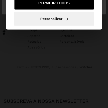
Não, Fique em
Sim, leve-me a United
PERMITIR TODOS
Portugal
States
PODERÁ INTERESSAR-LHE
Personalizar
Novidades
Malas
Roupa
Bijuteria
Sapatos
Carteiras
Relógios
Personalizáveis
Acessórios
Parfois
PETITS PRIX_LU
Accessories
watches
SUBSCREVA A NOSSA NEWSLETTER